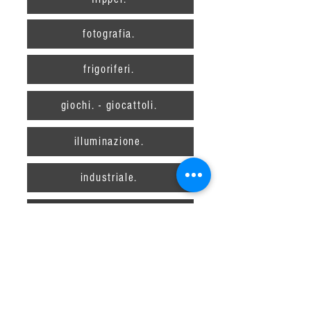
fotografia.
frigoriferi.
giochi. - giocattoli.
illuminazione.
industriale.
juke box.
macchine da caffè.
macchine per scrivere.