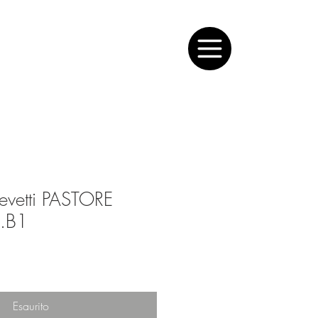
Accedi
revetti PASTORE
d.B1
Esaurito