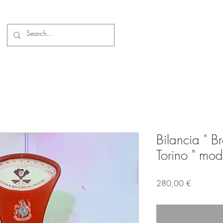
Bilancia " B
Torino " mo
Prezzo
280,00 €