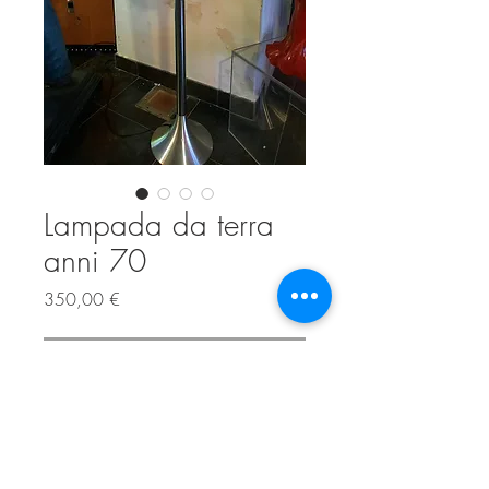
Lampada da terra
anni 70
Prezzo
350,00 €
Esaurito
Tra le lampade più iconiche degli anni
70 c'è questa realizzata con steli di fibra
ottica illuminati alla punta. la corolla