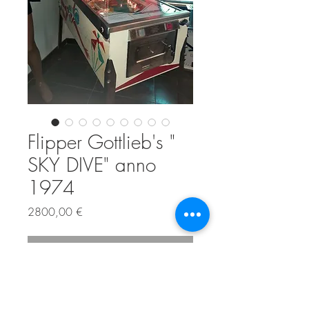
Flipper Gottlieb's "
SKY DIVE" anno
1974
Prezzo
2800,00 €
Esaurito
Flipper americano della ditta Gottlieb's
del 1974. Il suo tema è il paracadutismo